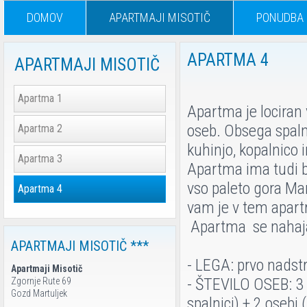
DOMOV
APARTMAJI MISOTIČ
PONUDBA
APARTMA 4
APARTMAJI MISOTIČ
Apartma 1
Apartma je lociran
oseb. Obsega spaln
Apartma 2
kuhinjo, kopalnico 
Apartma 3
Apartma ima tudi b
vso paleto gora Mar
Apartma 4
vam je v tem apart
Apartma se nahaja
APARTMAJI MISOTIČ ***
- LEGA: prvo nadst
Apartmaji Misotič
- ŠTEVILO OSEB: 3 
Zgornje Rute 69
Gozd Martuljek
spalnici) + 2 oseb