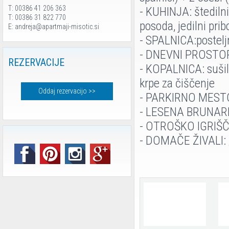
T: 00386 41 206 363
- KUHINJA: štedilnik
T: 00386 31 822 770
posoda, jedilni pribo
E: andreja@apartmaji-misotic.si
- SPALNICA:postelj
- DNEVNI PROSTOR:i
REZERVACIJE
- KOPALNICA: sušilec
krpe za čiščenje
Oddaj rezervacijo >>
- PARKIRNO MESTO 
- LESENA BRUNARIC
- OTROŠKO IGRIŠČE 
- DOMAČE ŽIVALI: 