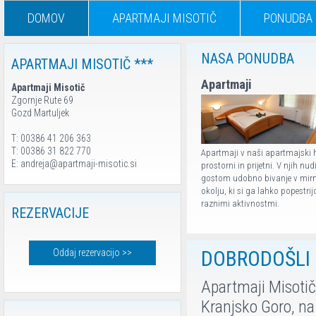
DOMOV
APARTMAJI MISOTIČ
PONUDBA
NASA PONUDBA
APARTMAJI MISOTIČ ***
Apartmaji
Apartmaji Misotič
Zgornje Rute 69
Gozd Martuljek
T: 00386 41 206 363
T: 00386 31 822 770
Apartmaji v naši apartmajski h
E: andreja@apartmaji-misotic.si
prostorni in prijetni. V njih nu
gostom udobno bivanje v mir
okolju, ki si ga lahko popestrij
raznimi aktivnostmi.
REZERVACIJE
DOBRODOŠLI
Oddaj rezervacijo >>
Apartmaji Misotič 
Kranjsko Goro, na