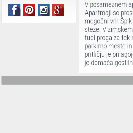
V posameznem apa
Apartmaji so prost
mogočni vrh Špik.
steze. V zimskem 
tudi proga za te
parkirno mesto in 
pritličju je prila
je domača gostiln